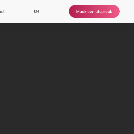
ct
EN
Maak een afspraak