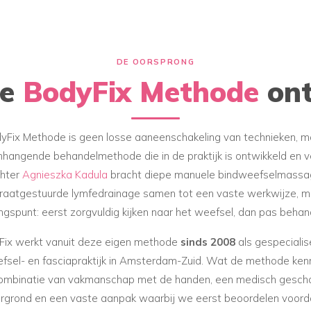
DE OORSPRONG
de
BodyFix Methode
ont
yFix Methode is geen losse aaneenschakeling van technieken, m
angende behandelmethode die in de praktijk is ontwikkeld en ve
chter
Agnieszka Kadula
bracht diepe manuele bindweefselmassa
aatgestuurde lymfedrainage samen tot een vaste werkwijze, m
ngspunt: eerst zorgvuldig kijken naar het weefsel, dan pas behan
Fix werkt vanuit deze eigen methode
sinds 2008
als gespeciali
fsel- en fasciapraktijk in Amsterdam-Zuid. Wat de methode kenm
ombinatie van vakmanschap met de handen, een medisch gesch
rgrond en een vaste aanpak waarbij we eerst beoordelen voor