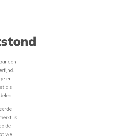
stond
aar een
rfijnd.
ge en
et als
delen.
seerde
erkt, is
oolde
dat we