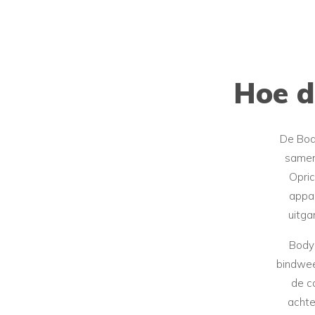
Hoe 
De Bod
samenh
Opri
appar
uitga
Body
bindwee
de c
achte