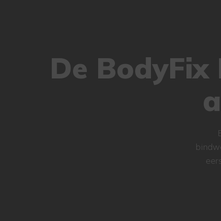
De BodyFix
a
bindwe
eer