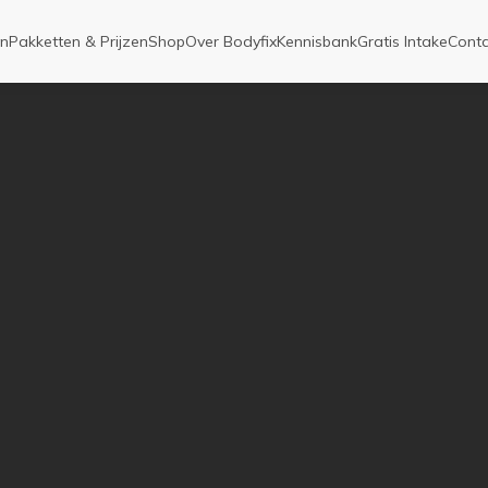
en
Pakketten & Prijzen
Shop
Over Bodyfix
Kennisbank
Gratis Intake
Conta