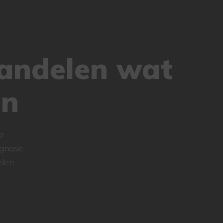
andelen wat
en
e
agnose-
len.