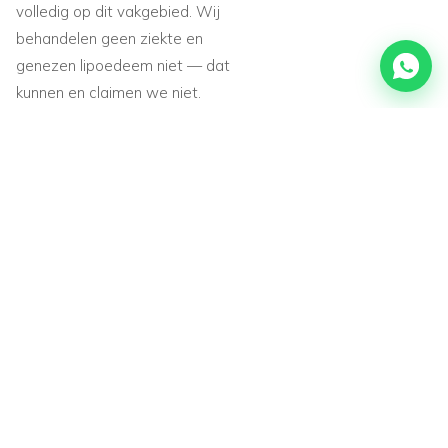
volledig op dit vakgebied. Wij
behandelen geen ziekte en
genezen lipoedeem niet — dat
kunnen en claimen we niet.
Wat wij wél doen, is met de
BodyFix Methode het
onderhuidse bindweefsel
manueel behandelen en dit
combineren met
apparaatgestuurde
lymfedrainage, als mogelijk
ondersteunend onderdeel
binnen de bredere zorg rond
jouw klachten. Veel cliënten
ervaren dit als prettig en
verlichtend; resultaten
verschillen per persoon en wij