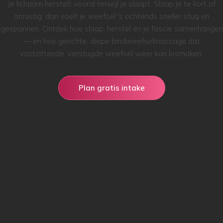
Je lichaam herstelt vooral terwijl je slaapt. Slaap je te kort of
onrustig, dan voelt je weefsel 's ochtends sneller stug en
gespannen. Ontdek hoe slaap, herstel en je fascie samenhangen
— en hoe gerichte, diepe bindweefselmassage dat
vastzittende, verstugde weefsel weer kan losmaken.
Plan gratis intake