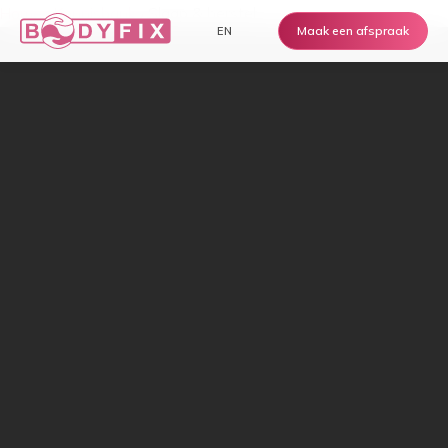
Home
›
Kennisbank
›
Slaap & herstel
Maak een afspraak
EN